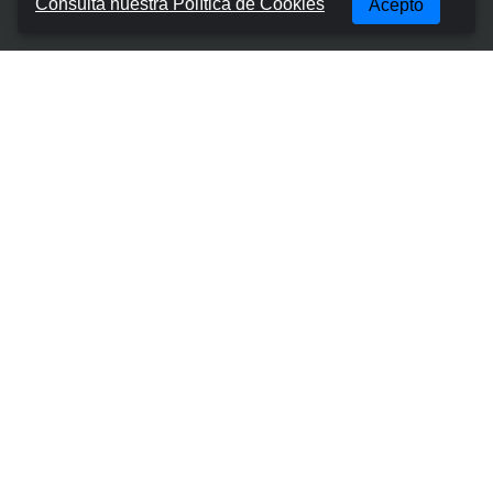
Consulta nuestra Política de Cookies
Acepto
Términos y condiciones
Política de privacidad
Política de cookies
Gestionar reserva
Contactos
Lugares Más Populares
Mallorca Aeropuerto