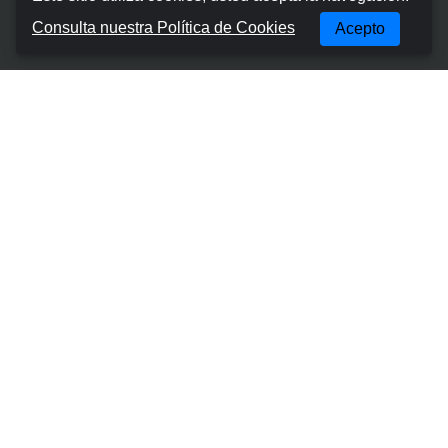
Sobre nosotros
Consulta nuestra Política de Cookies
Acepto
Términos y condiciones
Política de privacidad
Política de cookies
Gestionar reserva
Contactos
Lugares Más Populares