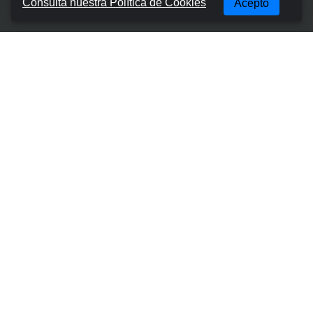
Consulta nuestra Política de Cookies
Acepto
Términos y condiciones
Política de privacidad
Política de cookies
Gestionar reserva
Contactos
Lugares Más Populares
Mallorca Aeropuerto