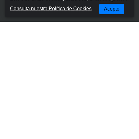
Sobre nosotros
Consulta nuestra Política de Cookies
Acepto
Términos y condiciones
Política de privacidad
Política de cookies
Gestionar reserva
Contactos
Lugares Más Populares