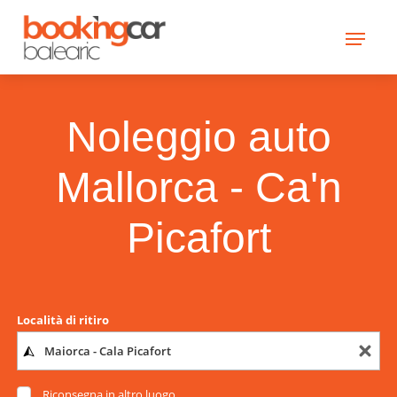
Noleggio auto
Mallorca - Ca'n
Picafort
Località di ritiro
Riconsegna in altro luogo