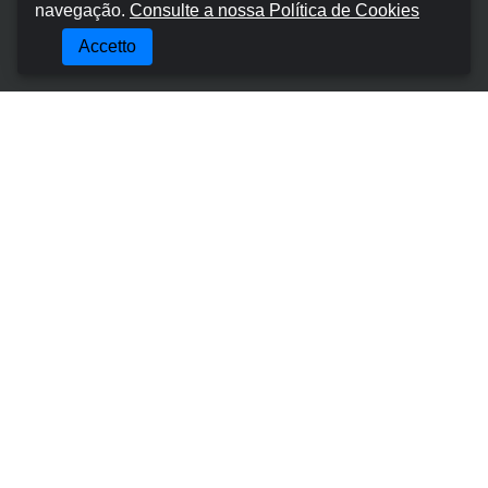
navegação.
Consulte a nossa Política de Cookies
Chi siamo
Accetto
Termini e Condizioni
Informativa sulla privacy
Politica sui cookie
Gestisci la prenotazione
Contatti
Posti Più Popolari