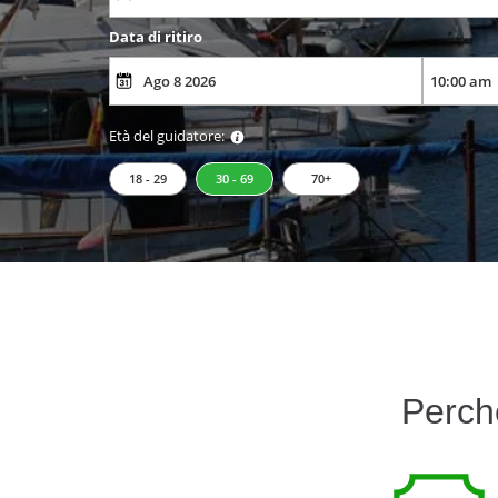
Data di ritiro
Età del guidatore:
18 - 29
30 - 69
70+
Perch