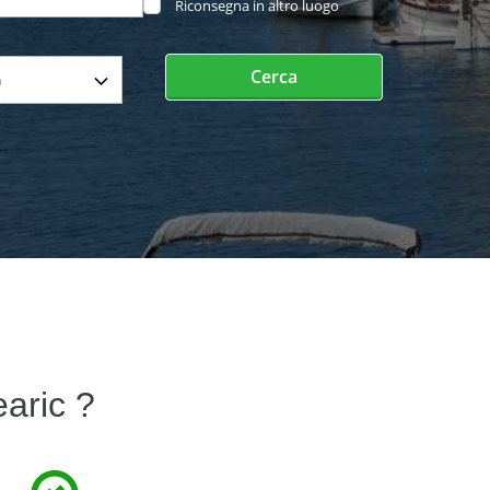
Riconsegna in altro luogo
Cerca
aric ?