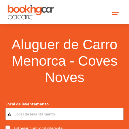
Aluguer de Carro
Menorca - Coves
Noves
Local de levantamento
Entregar num local diferente