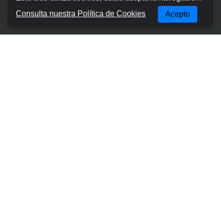
Sobre nosotros
Consulta nuestra Política de Cookies
Acepto
Términos y condiciones
Política de privacidad
Política de cookies
Gestionar reserva
Contactos
Lugares Más Populares