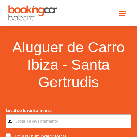
Aluguer de Carro
Ibiza - Santa
Gertrudis
Local de levantamento
Entregar num local diferente