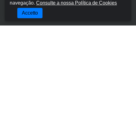
navegação.
Consulte a nossa Política de Cookies
Chi siamo
Accetto
Termini e Condizioni
Informativa sulla privacy
Politica sui cookie
Gestisci la prenotazione
Contatti
Posti Più Popolari