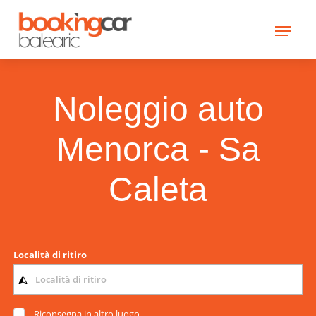
Noleggio auto
Menorca - Sa
Caleta
Località di ritiro
Riconsegna in altro luogo